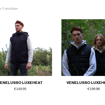
e 3 resultaten
S
M
L
XL
XS
S
M
L
XL
XXL
VENELUSSO LUXEHEAT
VENELUSSO LUXEH
€
149.95
€
199.98