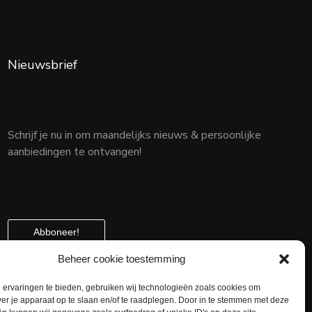
Nieuwsbrief
Schrijf je nu in om maandelijks nieuws & persoonlijke
aanbiedingen te ontvangen!
Abboneer!
Beheer cookie toestemming
ervaringen te bieden, gebruiken wij technologieën zoals cookies om
ver je apparaat op te slaan en/of te raadplegen. Door in te stemmen met deze