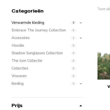
Toont all
Categorieën
Verwarmde kleding
3
Embrace The Journey Collection
0
Accesoires
1
Hoodie
0
Shadow Sunglasses Collection
0
The Icon Collectie
0
Collecties
XS
0
XXL
Vrouwen
0
kleding
0
Prijs